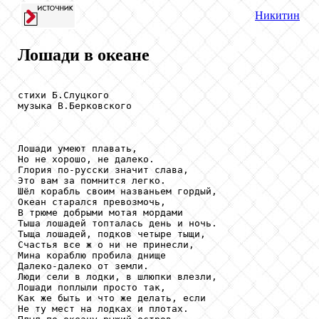
Никитин
Лошади в океане
стихи Б.Слуцкого

музыка В.Берковского

Лошади умеют плавать, 

Но не хорошо, не далеко. 

Глория по-русски значит слава, 

Это вам за помнится легко.

Шёл корабль своим названьем гордый, 

Океан старался превозмочь, 

В трюме добрыми мотая мордами 

Тыша лошадей топталась день и ночь.

Тыща лошадей, подков четыре тыщи, 

Счастья все ж о ни не принесли, 

Мина кораблю пробила днище 

Далеко-далеко от земли.

Люди сели в лодки, в шлюпки влезли, 

Лошади поплыли просто так, 

Как же быть и что же делать, если 

Не ту мест на лодках и плотах.
