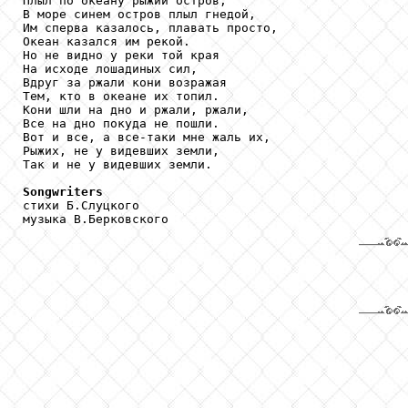
Плыл по океану рыжий остров, 

В море синем остров плыл гнедой, 

Им сперва казалось, плавать просто, 

Океан казался им рекой.

Но не видно у реки той края 

На исходе лошадиных сил, 

Вдруг за ржали кони возражая 

Тем, кто в океане их топил.

Кони шли на дно и ржали, ржали, 

Все на дно покуда не пошли. 

Вот и все, а все-таки мне жаль их, 

Рыжих, не у видевших земли, 

Так и не у видевших земли.

Songwriters

стихи Б.Слуцкого 

музыка В.Берковского