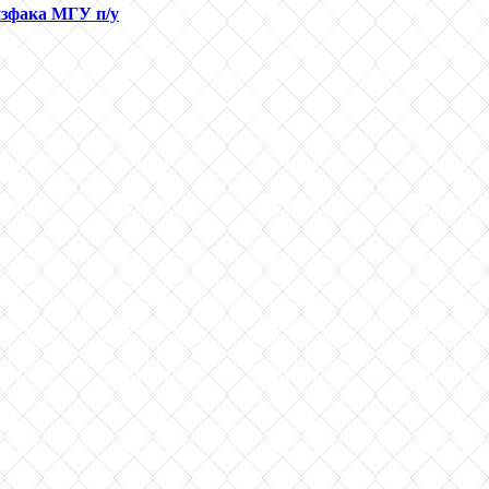
изфака МГУ п/у