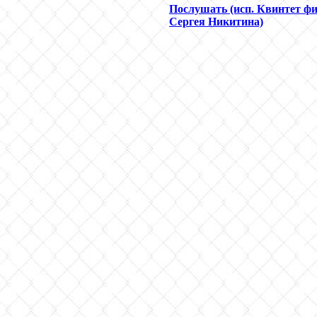
Послушать (исп. Квинтет ф
Сергея Никитина)