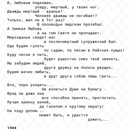
И, любовью подкошен,

            упаду, мертвый, у твоих ног.

Дважды мертвый - вранье?

            Человек дважды не погибает?

Только, жил ли в Тот раз?

             В половодье людском прозябал.

А Земная Любовь

             и на том Свете не пропадает.

Мирозданье сведет нас

                в послесмертный супружеский Бал.

Еще будем гулять

                по садам, по лесам в Райских пущах!

Буду песни я петь,

                будет радостно смех твой звенеть.

Мы забудем людей,

                друга дружку на полосы рвущих,

Будем вечно любить,

                и друг друга собою лишь греть...

Все, пора уходить...

               Не излиться Душе на бумагу -

Вряд ли даже она

               все способна принять, проглотить.

Лучше крикну коней,

              да галопом к крутому оврагу!

На ходу допою...

              может быть, и удастся

                                   дожить...

1984