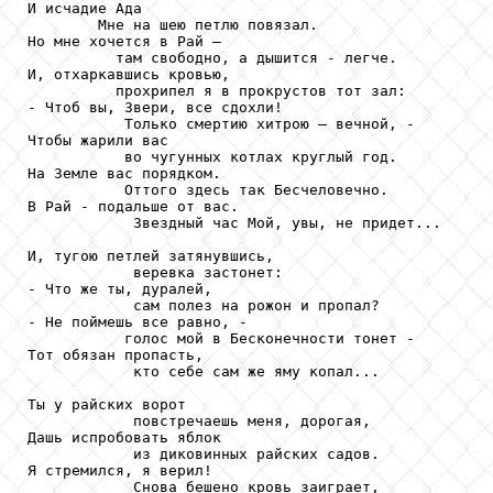
И исчадие Ада

        Мне на шею петлю повязал.

Но мне хочется в Рай –

          там свободно, а дышится - легче.

И, отхаркавшись кровью,

          прохрипел я в прокрустов тот зал:

- Чтоб вы, Звери, все сдохли!

           Только смертию хитрою – вечной, -

Чтобы жарили вас

           во чугунных котлах круглый год.

На Земле вас порядком.

           Оттого здесь так Бесчеловечно.

В Рай - подальше от вас.

            Звездный час Мой, увы, не придет...

И, тугою петлей затянувшись,

            веревка застонет:

- Что же ты, дуралей,

            сам полез на рожон и пропал?

- Не поймешь все равно, -

           голос мой в Бесконечности тонет -

Тот обязан пропасть,

            кто себе сам же яму копал...

Ты у райских ворот

            повстречаешь меня, дорогая,

Дашь испробовать яблок

            из диковинных райских садов.

Я стремился, я верил!

            Снова бешено кровь заиграет,
