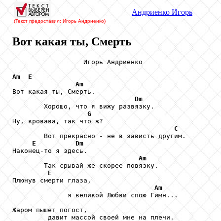
Андриенко
Игорь
(Текст предоставил: Игорь Андриенко
)
Вот какая ты, Смерть
                  Игорь Андриенко

Am
E
Am
Вот какая ты, Смерть.

Dm
        Хорошо, что я вижу развязку.

G
Ну, кровава, так что ж?

C
        Вот прекрасно - не в зависть другим.

E
Dm
Наконец-то я здесь.

Am
        Так срывай же скорее повязку.

E
Плюнув смерти глаза,

Am
              я великой Любви спою Гимн...

Жаром пышет погост,

         давит массой своей мне на плечи.
