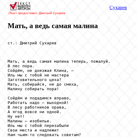
Сухарев
(Текст предоставил: Дмитрий Сухарев
Мать, а ведь самая малина
ст.: Дмитрий Сухарев

Мать, а ведь самая малина теперь, пожалуй.

В лес пора.

Сойдём, не доезжая Клина, —

Иль мы с тобой не мастера

Заготовительного цеха?

Мать, собирайся, не до смеха,

Малину собирать пора!

Сойдём и подадимся вправо,

Работать надо — выходной!

В лесу работников орава,

А ягод вовсе ни одной.

Ну нет!

Малины — изобилье.

Иль мы с тобой перезабыли

Свои места и надлежит

Нам чьим-то следовать советам?
