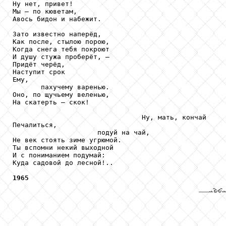
Ну нет, привет!

Мы — по кюветам,

Авось бидон и набежит.

Зато известно наперёд,

Как после, стылою порою,

Когда снега тебя покроют

И душу стужа проберёт, —

Придёт черёд,

Наступит срок

Ему,

       пахучему варенью.

Оно, по щучьему веленью,

На скатерть — скок!

                                Ну, мать, кончай

Печалиться,

                     подуй на чай,

Не век стоять зиме угрюмой.

Ты вспомни некий выходной

И с пониманием подумай:

Куда садовой до лесной!..

1965