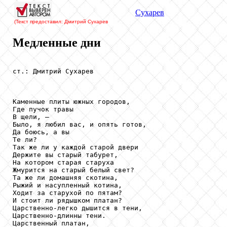
Сухарев
(Текст предоставил: Дмитрий Сухарев
Медленные дни
ст.: Дмитрий Сухарев

Каменные плиты южных городов,

Где пучок травы

В щели, — 

Было, я любил вас, и опять готов,

Да боюсь, а вы

Те ли?

Так же ли у каждой старой двери

Держите вы старый табурет,

На котором старая старуха

Жмурится на старый белый свет?

Та же ли домашняя скотина,

Рыжий и насупленный котина,

Ходит за старухой по пятам?

И стоит ли рядышком платан?

Царственно-легко дышится в тени,

Царственно-длинны тени.

Царственный платан,
