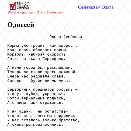
Семёнова
< Ольга
(Текст предоставил: Ольга Семёнова
<)
Одиссей
                  Ольга Семёнова

Корма уже трещит, как хворост,

Как  пламя обжигают волны.

Корабль, набирая скорость

Летит на скалы Персефоны.

А нами город был расплавлен,

Теперь же стали здесь наживой.

Вчера нас радовала слава.

Сегодня – будем ли мы живы.

Серебряных предметов россыпь –

Утонут  кубки, украшенья.

Потом зеркальные подносы,

А с ними наши отраженья.

И ни удачи,  ни богатства-

Утонет все,  чем мы гордились

У нас осталось только братство,

А скипетры поизносились.
