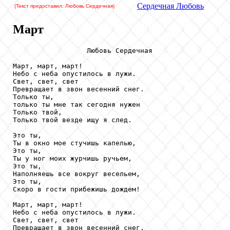
Сердечная
Любовь
(Текст предоставил: Любовь Сердечная
)
Март
                  Любовь Сердечная

Март, март, март! 

Небо с неба опустилось в лужи.

Свет, свет, свет

Превращает в звон весенний снег.

Только ты, 

только ты мне так сегодня нужен

Только твой,

Только твой везде ищу я след.

Это ты,

Ты в окно мое стучишь капелью,

Это ты,

Ты у ног моих журчишь ручьем,

Это ты,

Наполняешь все вокруг весельем,

Это ты,

Скоро в гости прибежишь дождем!

Март, март, март! 

Небо с неба опустилось в лужи.

Свет, свет, свет

Превращает в звон весенний снег.
