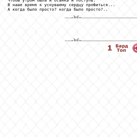
Чтобы утром была и осанка и поступь.

В наше время к уснувшему сердцу про
6
иться... 
