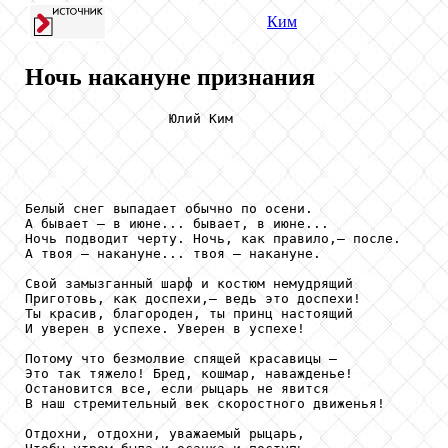
Ким
Ночь накануне признания
                  Юлий Ким

Белый снег выпадает обычно по осени.

А бывает — в июне... бывает, в июне...

Ночь подводит черту. Ночь, как правило,— после. 

А твоя — накануне... твоя — накануне.

Свой замызганный шарф и костюм немудрящий 

Приготовь, как доспехи,— ведь это доспехи!

Ты красив, благороден, ты принц настоящий 

И уверен в успехе. Уверен в успехе!

Потому что безмолвие спящей красавицы —

Это так тяжело! Бред, кошмар, наважденье! 

Остановится все, если рыцарь не явится

В наш стремительный век скоростного движенья!

Отдохни, отдохни, уважаемый рыцарь,
