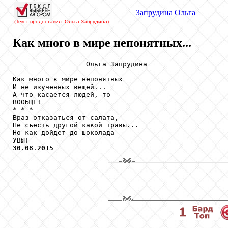
Запрудина
Ольга
(Текст предоставил: Ольга Запрудина
)
Как много в мире непонятных...
                  Ольга Запрудина

Как много в мире непонятных

И не изученных вещей...

А что касается людей, то -

ВООБЩЕ!

* * *

Враз отказаться от салата,

Не съесть другой какой травы...

Но как дойдет до шоколада -

30
.
08
.
2015