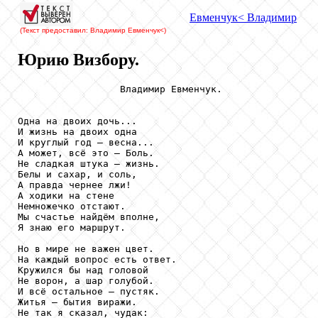
Евменчук
< Владимир
(Текст предоставил: Владимир Евменчук
<)
Юрию Визбору.
                  Владимир Евменчук.

Одна на двоих дочь...

И жизнь на двоих одна

И круглый год – весна...

А может, всё это – Боль.

Не сладкая штука – жизнь.

Белы и сахар, и соль,

А правда чернее лжи!

А ходики на стене

Немножечко отстают.

Мы счастье найдём вполне,

Я знаю его маршрут.

Но в мире не важен цвет.

На каждый вопрос есть ответ.

Кружился бы над головой

Не ворон, а шар голубой.

И всё остальное – пустяк.

Житья – бытия виражи.

Не так я сказал, чудак:
