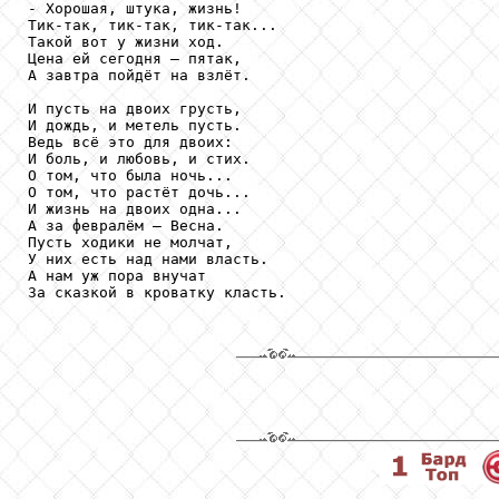
- Хорошая, штука, жизнь!

Тик-так, тик-так, тик-так...

Такой вот у жизни ход.

Цена ей сегодня – пятак,

А завтра пойдёт на взлёт.

И пусть на двоих грусть,

И дождь, и метель пусть.

Ведь всё это для двоих:

И боль, и любовь, и стих.

О том, что была ночь...

О том, что растёт дочь...

И жизнь на двоих одна...

А за февралём – Весна.

Пусть ходики не молчат, 

У них есть над нами власть.

А нам уж пора внучат

За сказкой в кроватку класть.
