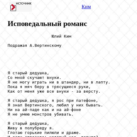
Ким
Исповедальный романс
                  Юлий Ким

Подражая А.Вертинскому

Я старый дедушка,

Со мной скучают внуки.

Я не могу играть ни в штандер, ни в лапту.

Пока я мяч беру в трясущиеся руки,

Как от меня уже все внуки - за версту.

Я старый дедушка, я рос при патефоне,

Я знал Вертинского, любил у них бывать.

Ни на ай-паде как и на ай-фоне

Я не умею монстров убивать.

Я старый дедушка,

Живу в полубреду я.

Глотаю горькие пилюли и драже.
