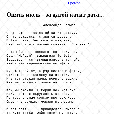
Громов
Опять июль - за датой катит дата...
                  Александр Громов

Опять июль - за датой катит дата...

Опять рождаясь, старятся друзья.

И Там опять, без визы и мандата,

Накроют стол - посмей сказать : "Нельзя!"

Я Там бывал - недолго, но нескучно,

Орал "Майдан", выкидывал 
fortel
,

Воодушевлялся, вглядываясь в тучный,

Увесистый харламовский портфель...

Куплю такой же, в ряд поставлю фотки,

Открою окна, взгляну на восток,

И в тот стакан налью немного водки,

Как мы любили,- только на глоток.

Как мы любили! С горки как катились...

Как, не щадя округлость колеса,

По треугольным сопкам проносились,

Сырели в речках, мерзли по лесам.

И вот опять... - привиделось былое :

Толкуют тётки, Файн сосет мундштук,
