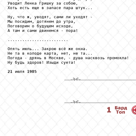
Уводит Ленка Гришку за собою,

Хоть есть еще в запасе пара штук...

Ну, что ж, уводят, сами ли уходят -

Мы посидим, дотянем до утра,

Поговорим о будущем исходе,

А там и сами двинемся - пора!

.........................

Опять июль... Закрою всё же окна.

Не та в колоде карта, нет, не та...

Погода - дрянь в Москве, - душа насквозь промокла!

Ну будь здоров! Изыди суета!

21
 июля 
1985