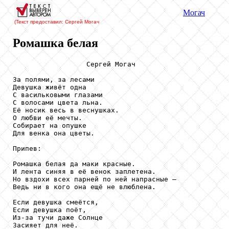
Могач
(Текст предоставил: Сергей Могач
Ромашка белая
                  Сергей Могач

За полями, за лесами

Девушка живёт одна

С васильковыми глазами

С волосами цвета льна.

Её носик весь в веснушках.

О любви её мечты.

Собирает на опушке

Для венка она цветы.

Припев:

Ромашка белая да маки красные.

И лента синяя в её венок заплетена.

Но вздохи всех парней по ней напрасные –

Ведь ни в кого она ещё не влюблена.

Если девушка смеётся,

Если девушка поёт,

Из-за тучи даже Солнце

Засияет для неё.
