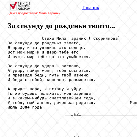
Тараник
(Текст предоставил: Мила Тараник
За секунду до рожденья твоего...
              Стихи Мила Тараник ( Скорнякова)

За секунду до рожденья твоего,

Я приду и ты увидишь это солнце.

Вот мой мир и я дарю тебе его

И пусть мир тебе за это улыбнется.

За секунду до удара – заслоню,

А удар, найдя меня, тебя коснется.

И предвидя беды, путь твой изменю

И беда с тобой, конечно, разминется.

А придет пора, я встану и уйду.

Ты же будешь полыхать, моя зарница.

И в каком-нибудь счастливейшем году,

У тебя, мой ангел, доченька родится.              Мил
Июль 
2004