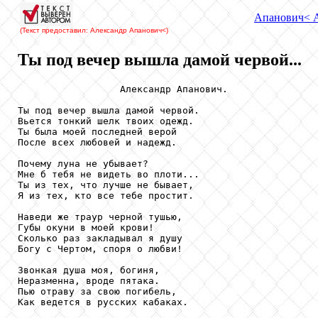
Апанович
< 
(Текст предоставил: Александр Апанович
<)
Ты под вечер вышла дамой червой...
                  Александр Апанович.

Ты под вечер вышла дамой червой.

Вьется тонкий шелк твоих одежд.

Ты была моей последней верой 

После всех любовей и надежд.

Почему луна не убывает?

Мне б тебя не видеть во плоти...

Ты из тех, что лучше не бывает,

Я из тех, кто все тебе простит.

Наведи же траур черной тушью,

Губы окуни в моей крови!

Сколько раз закладывал я душу

Богу с Чертом, споря о любви!

Звонкая душа моя, богиня,

Неразменна, вроде пятака.

Пью отраву за свою погибель,

Как ведется в русских кабаках.
