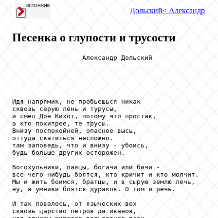
Дольский
< Александр
Песенка о глупости и трусости
                  Александр Дольский

Идя напрямик, не пробьешься никак 

сквозь серую лень и турусы, 

и смел Дон Кихот, потому что простак, 

а кто похитрее, те трусы. 

Внизу поспокойней, опаснее высь, 

оттуда скатиться несложно. 

там заповедь, что и внизу - убоись, 

будь больше других осторожен. 

Богохульники, паяцы, богачи или бичи - 

все чего-нибудь боятся, кто кричит и кто молчит. 

Мы и жить боимся, братцы, и в сырую землю лечь, 

ну, а умники боятся дураков. О том и речь. 

И так повелось, от языческих вех 

сквозь царство петров да иванов, 
