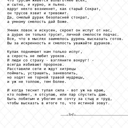
что трусам живется вольготнее всех, 

и сытно, и курно, и пьяно. 

вдруг некто возникнет, как старый Сократ, 

он трусов язвит и тревожит. 

Да, смелый дурак безопасней стократ, 

а умному смелость дай Боже. 

Умник ловок и искусен, скроет он испуг от нас, 

а дурак он только трусит, личной смелости подчас. 

Все, что в мыслях заимелось дурень высказать готов. 

Вы за искренность и смелость уважайте дураков. 

Кулак поднимает нам только испуг, 

а серость не любит уроков. 

И люди со страху - взгляните вокруг! - 

всегда избивают пророков. 

Расставили сети и ждут хитрецы 

поймать, устрашить, заневолить, 

но ходят не торной травой мудрецы, 

и уж не толпою, тем более. 

И когда теснит тупая сила - вот уж на краю, 

кто поймет, я отсупаю, или пар спустить даю. 

Быть побитым и убогим не сочту за стыд и труд, 

чтобы высказть в итоге то, что истиной зовут.
