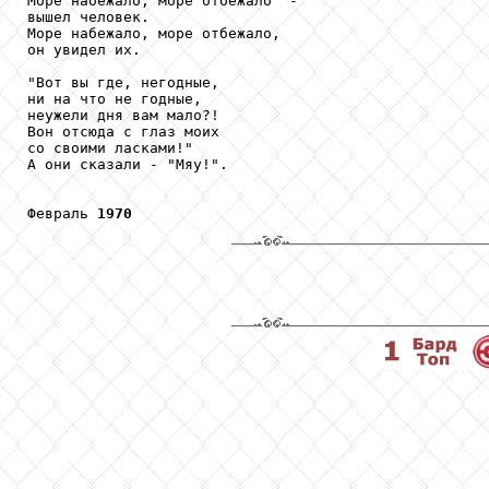
Море набежало, море отбежало" - 

вышел человек. 

Море набежало, море отбежало, 

он увидел их. 

"Вот вы где, негодные, 

ни на что не годные, 

неужели дня вам мало?! 

Вон отсюда с глаз моих 

со своими ласками!" 

А они сказали - "Мяу!". 

Февраль 
1970