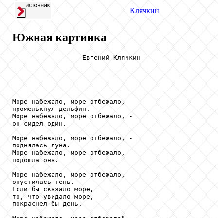
Клячкин
Южная картинка
                  Евгений Клячкин

Море набежало, море отбежало, 

промелькнул дельфин. 

Море набежало, море отбежало, - 

он сидел один. 

Море набежало, море отбежало, - 

поднялась луна. 

Море набежало, море отбежало, - 

подошла она. 

Море набежало, море отбежало, - 

опустилась тень. 

Если бы сказало море, 

то, что увидало море, - 

покраснел бы день. 
