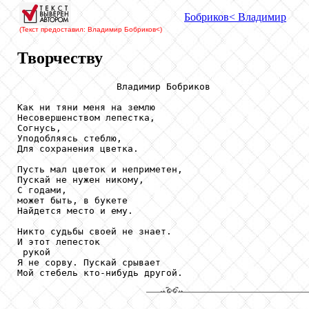
Бобриков
< Владимир
(Текст предоставил: Владимир Бобриков
<)
Творчеству
                  Владимир Бобриков

Как ни тяни меня на землю

Несовершенством лепестка,

Согнусь,

Уподобляясь стеблю,

Для сохранения цветка.

Пусть мал цветок и неприметен,

Пускай не нужен никому,

С годами, 

может быть, в букете

Найдется место и ему.

Никто судьбы своей не знает.

И этот лепесток

 рукой

Я не сорву. Пускай срывает
