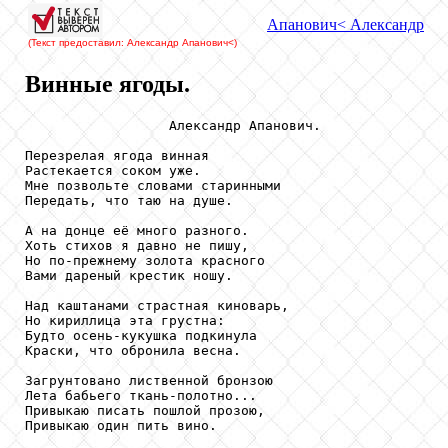
Апанович
< Александр
(Текст предоставил: Александр Апанович
<)
Винные ягоды.
                  Александр Апанович.

Перезрелая ягода винная

Растекается соком уже.

Мне позвольте словами старинными

Передать, что таю на душе.

А на донце её много разного.

Хоть стихов я давно не пишу,

Но по-прежнему золота красного

Вами дареный крестик ношу.

Над каштанами страстная киноварь,

Но кириллица эта грустна:

Будто осень-кукушка подкинула

Краски, что обронила весна.

Загрунтовано лиственной бронзою

Лета бабьего ткань-полотно...

Привыкаю писать пошлой прозою,

Привыкаю один пить вино.
