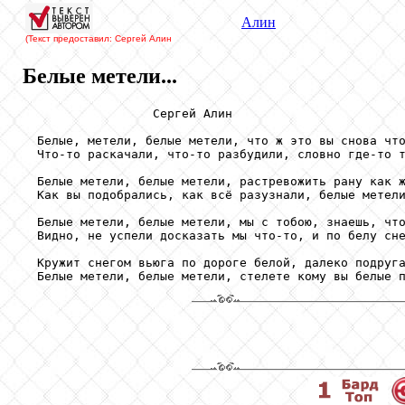
Алин
(Текст предоставил: Сергей Алин
Белые метели...
                  Сергей Алин

  Белые, метели, белые метели, что ж это вы снова что
  Что-то раскачали, что-то разбудили, словно где-то т
  Белые метели, белые метели, растревожить рану как ж
  Как вы подобрались, как всё разузнали, белые метели
  Белые метели, белые метели, мы с тобою, знаешь, что
  Видно, не успели досказать мы что-то, и по белу сне
  Кружит снегом вьюга по дороге белой, далеко подруга
  Белые метели, белые метели, стелете кому вы белые 