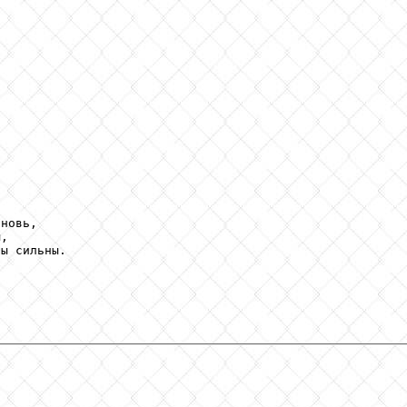
новь,

,

ы сильны.



! 