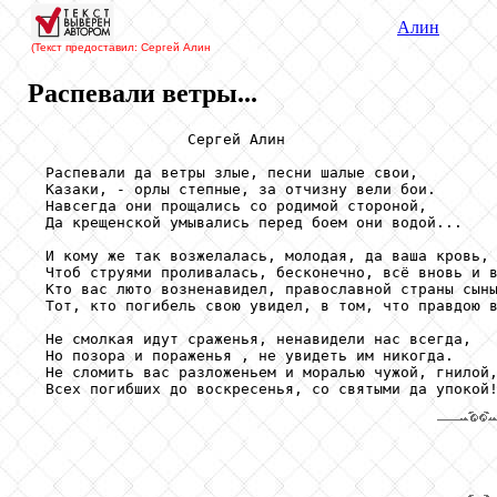
Алин
(Текст предоставил: Сергей Алин
Распевали ветры...
                  Сергей Алин

  Распевали да ветры злые, песни шалые свои,

  Казаки, - орлы степные, за отчизну вели бои.

  Навсегда они прощались со родимой стороной,

  Да крещенской умывались перед боем они водой...

  И кому же так возжелалась, молодая, да ваша кровь,

  Чтоб струями проливалась, бесконечно, всё вновь и в
  Кто вас люто возненавидел, православной страны сыны
  Тот, кто погибель свою увидел, в том, что правдою в
  Не смолкая идут сраженья, ненавидели нас всегда,

  Но позора и пораженья , не увидеть им никогда.

  Не сломить вас разложеньем и моралью чужой, гнилой,
  Всех погибших до воскресенья, со святыми да упокой