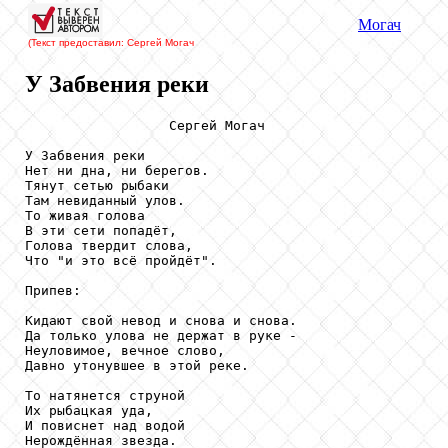
Могач
(Текст предоставил: Сергей Могач
У Забвения реки
                  Сергей Могач

У Забвения реки

Нет ни дна, ни берегов.

Тянут сетью рыбаки

Там невиданный улов.

То живая голова

В эти сети попадёт,

Голова твердит слова, 

Что "и это всё пройдёт".

Припев:

Кидают свой невод и снова и снова.

Да только улова не держат в руке -

Неуловимое, вечное слово,

Давно утонувшее в этой реке.

То натянется струной

Их рыбацкая уда,

И повиснет над водой

Нерождённая звезда.
