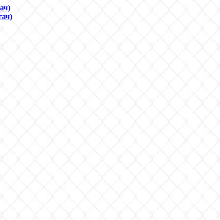
ач)
гач)