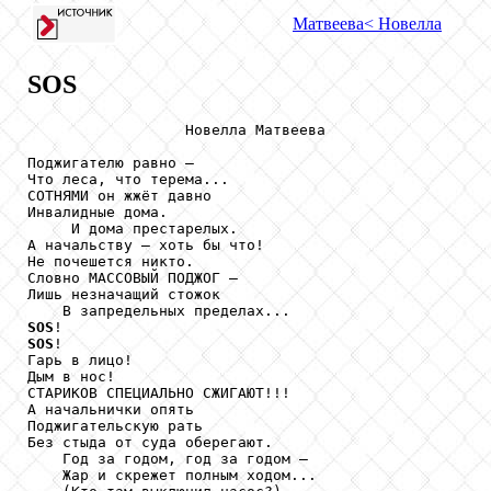
Матвеева
< Новелла
SOS
                  Новелла Матвеева

Поджигателю равно –

Что леса, что терема...

СОТНЯМИ он жжёт давно

Инвалидные дома.

     И дома престарелых.

А начальству – хоть бы что!

Не почешется никто.

Словно МАССОВЫЙ ПОДЖОГ –

Лишь незначащий стожок

SOS
SOS
!

Гарь в лицо!

Дым в нос!

СТАРИКОВ СПЕЦИАЛЬНО СЖИГАЮТ!!!

А начальнички опять

Поджигательскую рать

Без стыда от суда оберегают.

    Год за годом, год за годом –

    Жар и скрежет полным ходом...
