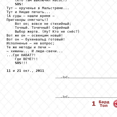
    (Кто там выключил насос?)

SOS
!

Тут – крученье в Мальстреме...

Тут и Ницше печать...

(А суды – нашли время –

Приговоры смягчать!) 

    Вот он; вовсе не стихийный;

    Точный. Точечный! Серийный

    Выбор жертв. (Ну? Кто не снёс?)

Вот же он – освенцим новый!

Вот он – бухенвальд готовый!

Исполненье – не вопрос;

Те же методы и печи –

– хижины... И люди-свечи...

...Где НАБАТ?!

    Где ВЕЧЕ?!!

SOS
!!!

11
 и 
21
 окт., 
2011