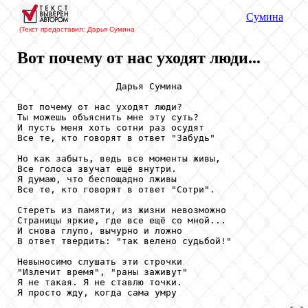
Сумина
(Текст предоставил: Дарья Сумина
Вот почему от нас уходят люди...
                  Дарья Сумина

Вот почему от нас уходят люди?

Ты можешь объяснить мне эту суть?

И пусть меня хоть сотни раз осудят

Все те, кто говорят в ответ "Забудь"

Но как забыть, ведь все моменты живы,

Все голоса звучат ещё внутри.

Я думаю, что беспощадно лживы

Все те, кто говорят в ответ "Сотри".

Стереть из памяти, из жизни невозможно

Страницы яркие, где все ещё со мной...

И снова глупо, вычурно и ложно

В ответ твердить: "так велено судьбой!"

Невыносимо слушать эти строчки

"Излечит время", "раны заживут"

Я не такая. Я не ставлю точки.
