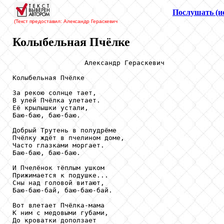
Послушать (и
(Текст предоставил: Александр Гераскевич
Колыбельная Пчёлке
                  Александр Гераскевич

Колыбельная Пчёлке

За рекою солнце тает,

В улей Пчёлка улетает.

Её крылышки устали, 

Баю-баю, баю-баю.

Добрый Трутень в полудрёме

Пчёлку ждёт в пчелином доме,

Часто глазками моргает.

Баю-баю, баю-баю.

И Пчелёнок тёплым ушком

Прижимается к подушке...

Сны над головой витают,

Баю-баю-бай, баю-баю-бай.

Вот влетает Пчёлка-мама

К ним с медовыми губами,

До кроватки доползает
