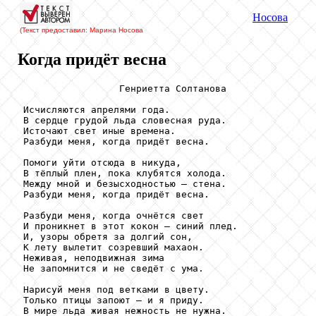
Носова
(Текст предоставил: Марина Носова
Когда придёт весна
                  Генриетта Солтанова

 Исчисляются апрелями года.

 В сердце грудой льда словесная руда.

 Источают свет иные времена.

 Разбуди меня, когда придёт весна.

 Помоги уйти отсюда в никуда,

 В тёплый плен, пока клубятся холода.

 Между мной и безысходностью – стена.

 Разбуди меня, когда придёт весна.

 Разбуди меня, когда очнётся свет

 И проникнет в этот кокон – синий плед.

 И, узоры обретя за долгий сон,

 К лету вылетит созревший махаон.

 Неживая, неподвижная зима

 Не запомнится и не сведёт с ума.

 Нарисуй меня под ветками в цвету.

 Только птицы запоют – и я приду.

 В мире льда живая нежность не нужна.
