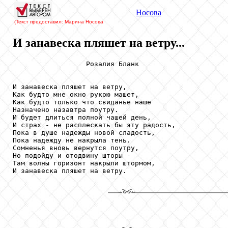
Носова
(Текст предоставил: Марина Носова
И занавеска пляшет на ветру...
                  Розалия Бланк

И занавеска пляшет на ветру, 

Как будто мне окно рукою машет, 

Как будто только что свиданье наше 

Назначено назавтра поутру. 

И будет длиться полной чашей день, 

И страх - не расплескать бы эту радость, 

Пока в душе надежды новой сладость, 

Пока надежду не накрыла тень. 

Сомненья вновь вернутся поутру, 

Но подойду и отодвину шторы - 

Там волны горизонт накрыли штормом, 

И занавеска пляшет на ветру.
