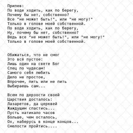
Припев:

По воде ходить, как по берегу,

Почему бы нет, собственно?

Все "не может быть!", или "не могу!"

Только в голове моей собственной.

По воде ходить, как по берегу,

Ну, почему бы нет, собственно?

Ведь все "не может быть!", или "не могу!"

Только в голове моей собственной.

Обижаться, что не смог

Это всё пустое:

Лишь один на свете Бог

Спец по чудесам!

Самого себя любить

Дело не простое,

Впрочем, пить или не пить

Выбираешь сам...

Всем по дерзости своей

Царствия досталось:

Лазаретов, да церквей

Жаждущим спастись...

Пусть натикало часов

Больше, чем осталось,

Ох, наберусь в конце концов...

Смелости пройтись....
