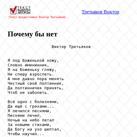
Третьяков
Виктор
(Текст предоставил: Виктор Третьяков
)
Почему бы нет
                  Виктор Третьяков

Я под Боженькой хожу,

Словно именинник,

Я на Боженьку гляжу,

Не спешу взрослеть.

А мне давно пора менять

Честный свой полтинник,

Да полтинничек принять,

Чтоб не заболеть.

Всё одно с болезнями,

Да ещё с грехами...

Я лечился песнями,

Песнями лечил.

Ночью на небо летал

За новыми стихами,

Да Богу на ухо шептал,

Чтобы научил...
