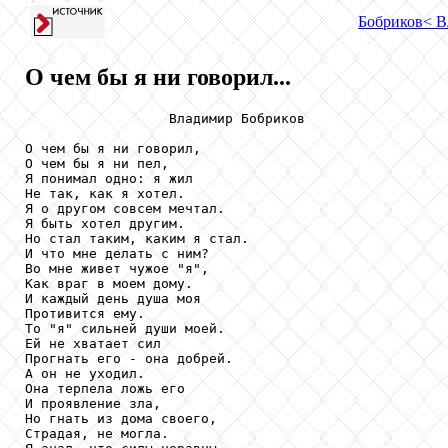
Бобриков
< В
О чем бы я ни говорил...
                  Владимир Бобриков

О чем бы я ни говорил,

О чем бы я ни пел,

Я понимал одно: я жил

Не так, как я хотел.

Я о другом совсем мечтал.

Я быть хотел другим.

Но стал таким, каким я стал.

И что мне делать с ним?

Во мне живет чужое "я",

Как враг в моем дому.

И каждый день душа моя

Противится ему.

То "я" сильней души моей.

Ей не хватает сил

Прогнать его - она добрей.

А он не уходил.

Она терпела ложь его

И проявление зла,

Но гнать из дома своего,

Страдая, не могла.
