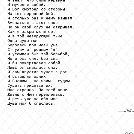
Я знал, что силы неравны

И мучился собой.

И Бог смотрел со стороны

На тот неравный бой.

Я столько раз к нему взывал

Вмешаться в этот спор!

Но он свой слух не открывал,

Как я закрытых штор.

И в той неверующей тьме

Одна душа моя

Боролась при моем уме

С чужим и грешным "я".

Я утомлен был той борьбой,

Но и без сил, без сна

Я бы пожертвовал собой,

Лишь бы спаслась она.

Я сам впустил чужое в дом

И оставлял одних.

И Высшим - не моим - судом

Судить придется их.

Мне страшно. По моей вине

Жизнь с Ним переплелась.

И речь уже не обо мне -
