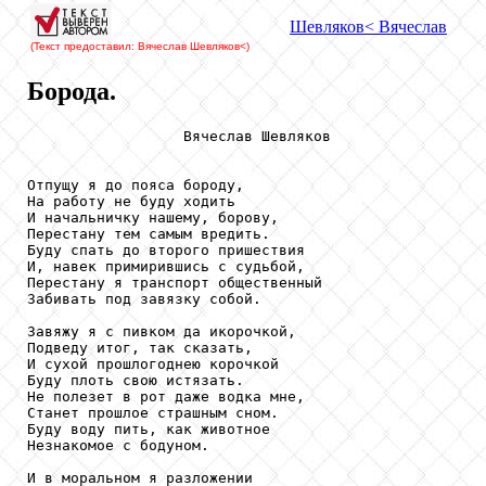
Шевляков
< Вячеслав
(Текст предоставил: Вячеслав Шевляков
<)
Борода.
                  Вячеслав Шевляков

Отпущу я до пояса бороду,

На работу не буду ходить

И начальничку нашему, борову,

Перестану тем самым вредить. 

Буду спать до второго пришествия

И, навек примирившись с судьбой,

Перестану я транспорт общественный

Забивать под завязку собой. 

Завяжу я с пивком да икорочкой,

Подведу итог, так сказать,

И сухой прошлогоднею корочкой

Буду плоть свою истязать. 

Не полезет в рот даже водка мне,

Станет прошлое страшным сном. 

Буду воду пить, как животное

Незнакомое с бодуном. 

И в моральном я разложении
