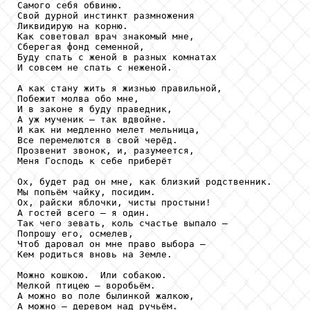
Самого себя обвиню. 

Свой дурной инстинкт размножения

Ликвидирую на корню. 

Как советовал врач знакомый мне,

Сберегая фонд семенной,

Буду спать с женой в разных комнатах

И совсем не спать с неженой. 

А как стану жить я жизнью правильной,

Побежит молва обо мне,

И в законе я буду праведник, 

А уж мученик – так вдвойне. 

И как ни медленно мелет мельница,

Все перемелются в свой черёд. 

Прозвенит звонок, и, разумеется,

Меня Господь к себе приберёт

Ох, будет рад он мне, как близкий родственник. 

Мы попьём чайку, посидим. 

Ох, райски яблочки, чисты простыни!

А гостей всего – я один. 

Так чего зевать, коль счастье выпало –

Попрошу его, осмелев,

Чтоб даровал он мне право выбора –

Кем родиться вновь на Земле. 

Можно кошкою.  Или собакою. 

Мелкой птицею – воробьём. 

А можно во поле былинкой жалкою,

А можно – деревом над ручьём. 
