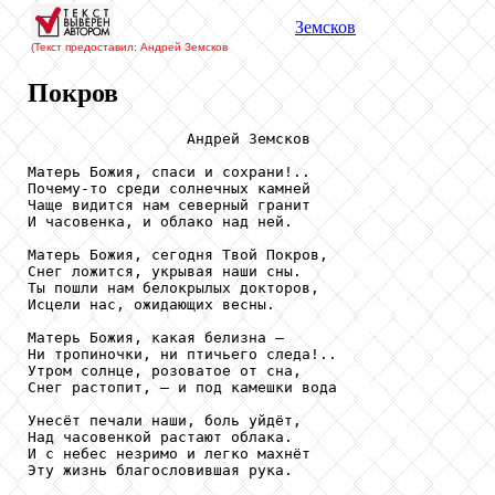
Земсков
(Текст предоставил: Андрей Земсков
Покров
                  Андрей Земсков

Матерь Божия, спаси и сохрани!..

Почему-то среди солнечных камней

Чаще видится нам северный гранит

И часовенка, и облако над ней.

Матерь Божия, сегодня Твой Покров,

Снег ложится, укрывая наши сны.

Ты пошли нам белокрылых докторов,

Исцели нас, ожидающих весны.

Матерь Божия, какая белизна –

Ни тропиночки, ни птичьего следа!..

Утром солнце, розоватое от сна,

Снег растопит, – и под камешки вода

Унесёт печали наши, боль уйдёт,

Над часовенкой растают облака.

И с небес незримо и легко махнёт

Эту жизнь благословившая рука.
