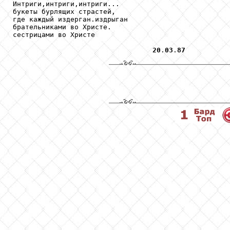
Интриги,интриги,интриги...

букеты бурлящих страстей,

где каждый издерган.издрыган

брательниками во Христе.

сестрицами во Христе

20
.
03
.
87