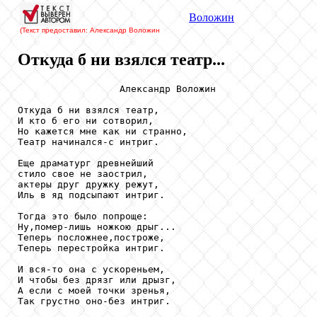
Воложин
(Текст предоставил: Александр Воложин
Откуда б ни взялся театр...
                  Александр Воложин

Откуда б ни взялся театр,

И кто б его ни сотворил,

Но кажется мне как ни странно,

Театр начинался-с интриг.

Еще драматург древнейший

стило свое не заострил,

актеры друг дружку режут,

Иль в яд подсыпают интриг.

Тогда это было попроще:

Ну,помер-лишь ножкою дрыг...

Теперь посложнее,построже,

Теперь перестройка интриг.

И вся-то она с ускореньем,

И чтобы без дрязг или дрызг,

А если с моей точки зренья,

Так грустно оно-без интриг.
