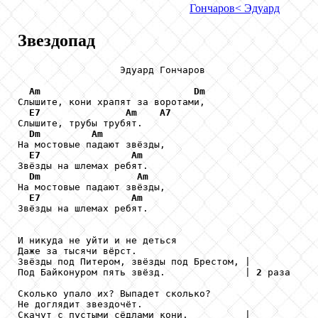
Гончаров
< Эдуард
Звездопад
                  Эдуард Гончаров

Am
Dm
Слышите, кони храпят за воротами,

E7
Am
A7
Слышите, трубы трубят.

Dm
Am
На мостовые падают звёзды,

E7
Am
Звёзды на шлемах ребят.

Dm
Am
На мостовые падают звёзды,

E7
Am
Звёзды на шлемах ребят.

И никуда не уйти и не деться

Даже за тысячи вёрст.

Звёзды под Питером, звёзды под Брестом, |

Под Байконуром пять звёзд.              | 
2
 раза

Сколько упало их? Выпадет сколько?

Не доглядит звездочёт.

Скачут с пустыми сёдлами кони,          |
