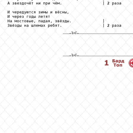
А звездочёт ни при чём.                 | 
2
 раза

И чередуются зимы и вёсны,

И через годы летят

На мостовые, падая, звёзды.             |

Звёзды на шлемах ребят.                 | 
2
 раза