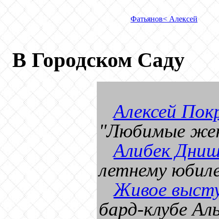
Фатьянов
< Алексей
В Городском Саду
Алексей Пок
"Любимые жен
Алибек Дниш
летнему юбил
Живое высту
бард-клубе Ал