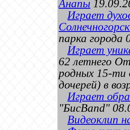
Анапы
19.09.2
Играет духо
Солнечногорск
парка города 
Играет уник
62 летнего От
родных 15-ти 
дочерей) в воз
Играет обра
"БисBand" 08.
Видеоклип н