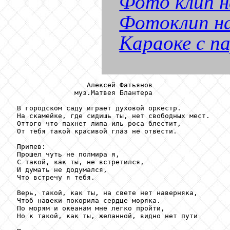
Фото клип н
Фотоклип н
Караоке с па
                  Алексей Фатьянов

               муз.Матвея Блантера

 В городском саду играет духовой оркестр.

 На скамейке, где сидишь ты, нет свободных мест.

 Оттого что пахнет липа иль роса блестит,

 От тебя такой красивой глаз не отвести.

 Припев:

 Прошел чуть не полмира я,

 С такой, как ты, не встретился,

 И думать не додумался,

 Что встречу я тебя.

 Верь, такой, как ты, на свете нет наверняка,

 Чтоб навеки покорила сердце моряка.

 По морям и океанам мне легко пройти,

 Но к такой, как ты, желанной, видно нет пути
