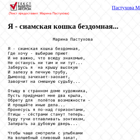
Пастухова
М
(Текст предоставил: Марина Пастухова
)
Я - сиамская кошка бездомная...
                  Марина Пастухова

Я - сиамская кошка бездомная,

Где хочу - выбираю приют

И не важно, что всюду знакомые,

Не останусь ни там и ни тут...

Заберусь я  на крышу высокую

И залезу в печную трубу,

Дымоход зачихает-заохает,

Заворчит на смешную судьбу...

Отыщу в странном доме художника,

Пусть придумает мне два крыла,

Обрету для  полётов возможности -

И прощайте иные дела...

Пронесусь я по-над горизонтами,

Птицы - сёстрами станут теперь.

Буду тучи отлавливать зонтиком,

Запирать за дубовую дверь...

Чтобы чаще смотрели с улыбками

На волшебный сливовый закат,
