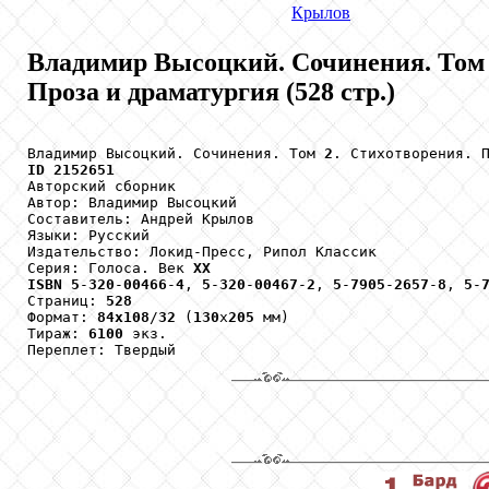
Крылов
Владимир Высоцкий. Сочинения. Том 2
Проза и драматургия (528 стр.)
Владимир Высоцкий. Сочинения. Том 
2
. Стихотворения. 
ID
2152651
Авторский сборник

Автор: Владимир Высоцкий

Составитель: Андрей Крылов

Языки: Русский

Издательство: Локид-Пресс, Рипол Классик

Серия: Голоса. Век 
XX
ISBN
5
-
320
-
00466
-
4
, 
5
-
320
-
00467
-
2
, 
5
-
7905
-
2657
-
8
, 
5
-
Страниц: 
528
Формат: 
84x108
/
32
 (
130
х
205
 мм)

Тираж: 
6100
 экз.

Переплет: Твердый