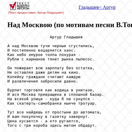
Гладышев
< Артур
(Текст предоставил: Артур Гладышев
<)
Над Москвою (по мотивам песни В.То
                  Артур Гладышев

А над Москвою тучи черные сгустились,

И постепенно воцаряется хаос.

Как небо хмурое толпа понурая -

Рубли с карманов тянет рынка пылесос.

Он пожирает всю зарплату без остатка,

Не оставляя даже детям на кино.

Копейку граждане считают каждую

И развлечения забросили давно.

Бурлит торговля как водица в унитазе,

И вся Москва превращена в сплошной базар.

На всякой улице - куда б не сунулся -

Как скатерть-самобранка нынче тротуар.

Тут все найдешь от простыни до автомата,

И вам покупочку в газетку завернут.

Цена кусается - а кто ругается,

Того с три короба здесь матом обдадут.
