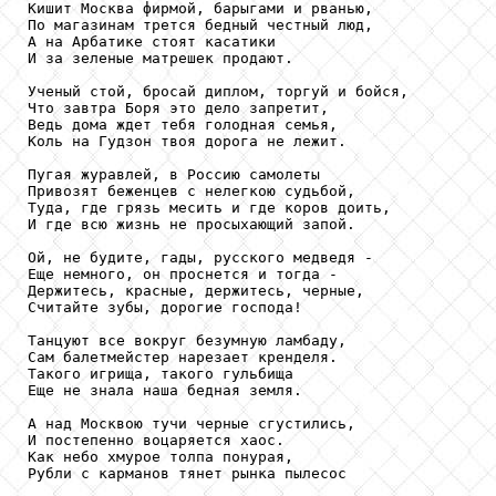
Кишит Москва фирмой, барыгами и рванью,

По магазинам трется бедный честный люд,

А на Арбатике стоят касатики

И за зеленые матрешек продают.

Ученый стой, бросай диплом, торгуй и бойся,

Что завтра Боря это дело запретит,

Ведь дома ждет тебя голодная семья,

Коль на Гудзон твоя дорога не лежит.

Пугая журавлей, в Россию самолеты

Привозят беженцев с нелегкою судьбой,

Туда, где грязь месить и где коров доить,

И где всю жизнь не просыхающий запой.

Ой, не будите, гады, русского медведя -

Еще немного, он проснется и тогда -

Держитесь, красные, держитесь, черные,

Считайте зубы, дорогие господа!

Танцуют все вокруг безумную ламбаду,

Сам балетмейстер нарезает кренделя.

Такого игрища, такого гульбища

Еще не знала наша бедная земля.

А над Москвою тучи черные сгустились,

И постепенно воцаряется хаос.

Как небо хмурое толпа понурая,

Рубли с карманов тянет рынка пылесос
