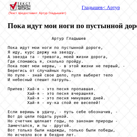
Гладышев
< Артур
(Текст предоставил: Артур Гладышев
<)
Пока идут мои ноги по пустынной доро
                  Артур Гладышев

Пока идут мои ноги по пустынной дороге,

Я иду, курс держу на звезду.

А звезда та - тревога, моей жизни дорога,

Где сломаюсь я, сколько пройду.

Пока поют мои нервы, - в этой жизни не первый, -

Берегись от случайных пуль.

Но пуле - знай свое дело, пуля выберет тело

И небесный спешит патруль.

Припев: Хай-я - это песня пропавшая.

        Хай-я - это песня вчерашняя.

        Хай-я - это песня минувших дней.

        Хай-я - ну-ка спой ее веселей!

Если веришь в удачу, - путь себе обозначив, -

Вот до цели подать рукой.

Но счетчик щелкает годы, по законам природы -

Замечтался, и ты - другой.

Вот только были надежды, только были победы,

Но исчезло все в бездне лет.
