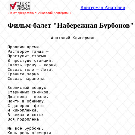
Клигерман
Анатолий
(Текст предоставил: Анатолий Клигерман
)
Фильм-балет "Набережная Бурбонов"
                  Анатолий Клигерман

Проявим время

Раствором танца –

Проступит стремя

В простуде станций;

Сквозь крону – корни,

Сквозь тело – Лета,

Гранита зерна

Сквозь парапеты.

Зернистый воздух

Старинных снимков.

Два века - возле,

Почти в обнимку.

С дагерро- фото–

И кинопленка.

В веках и сотых

Вся подоплека.

Мы все Бурбоны,

Коль речь о смерти –
