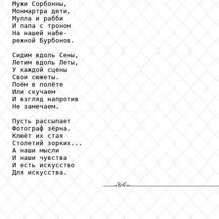
Мужи Сорбонны,

Монмартра дети,

Мулла и рабби

И папа с троном

На нашей набе-

режной Бурбонов.

Сидим вдоль Сены,

Летим вдоль Леты,

У каждой сцены

Свои сюжеты.

Поём в полёте

Или скучаем

И взгляд напротив

Не замечаем.

Пусть рассыпает

Фотограф зёрна.

Клюёт их стая

Столетий зорких...

А наши мысли

И наши чувства

И есть искусство
