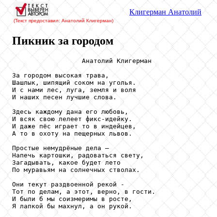
Клигерман
Анатолий
(Текст предоставил: Анатолий Клигерман
)
Пикник за городом
                  Анатолий Клигерман

За городом высокая трава,

Шашлык, шипящий соком на уголья.

И с нами лес, луга, земля и воля

И наших песен лучшие слова.

Здесь каждому дана его любовь,

И всяк свою лелеет фикс-идейку.

И даже пёс играет то в индейцев,

А то в охоту на пещерных львов.

Простые немудрёные дела –

Напечь картошки, радоваться свету,

Загадывать, какое будет лето

По муравьям на солнечных стволах.

Они текут раздвоенной рекой -

Тот по делам, а этот, верно, в гости.

И были б мы соизмеримы в росте,

Я лапкой бы махнул, а он рукой.
