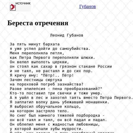
Губанов
Береста отречения
                  Леонид Губанов

 За пять минут бархата

 я уже успел дойти до самоубийства.

 Меня переполняла петля,

 как Петра Первого переполняли шлюхи.

 Он велел выполоть церкви,

 он стоял как сахар в грязном стакане России

 и не таял, не растаял и до сих пор.

 Я кричу ему: "Пётр!.. Пётр!

 Зачем лестницы сюртука

 на пороховой погреб зазнайства?

 Разве эпилепсия - пена преобразований?"

 Кто-то поставил три свечки и тоже умер.

 А я ушёл в лес и захотел таять вместо Петра Первого.
 Я заплатил волку дань убежавшей монашенки.

 Я выбросил обручальное кольцо,

 на котором застряло тело.

 Но снег был намного тяжелей подбородка -

 он всё таял и таял, он всё падал и падал.

 Он облепил меня с жадностью любовницы,

 у которой выпали зубы мудрости.
