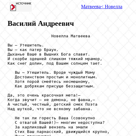
Матвеева
< Новелла
Василий Андреевич
                  Новелла Матвеева

Вы — Утешитель.

Вы — как патер Браун.

Дыханье Ваше в Вышних Бога славит.

И скорби здешней слишком тяжкий мрамор,

Как снег долин, под Вашим солнцем тает.

   Вы — Утешитель. Вроде чуждый Мому

   Достоинством простым и монолитным.

   Хотя порой смеётесь несмешному,

   Как добрякам присуще беззащитным.

Да, это очень красочная мета!—

Когда звучит — не демона, не фавна,—

А чистый, честный, детский смех Поэта

Над шуткой, что не всякому забавна.

   Не так ли горесть Ваша (совокупно

   С отвагой Вашей!)— многим недоступна?

   За карликовый вензель на эмали

   Стих Ваш парнасский, движущийся крупно,
