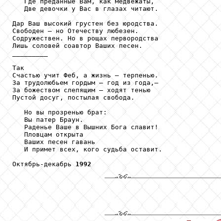
   Где преданные Вам, как медвежаты,

   Две девочки у Вас в глазах читают.

Дар Ваш высокий грустен без юродства.

Свободен — но Отечеству любезен.

Содружествен. Но в рощах первородства

Лишь соловей соавтор Ваших песен.

_________

Так

Счастью учит Феб, а жизнь — терпенью.

За трудолюбьем гордым — год из года,—

За божеством слепящим — ходят тенью

Пустой досуг, постылая свобода.

   Но вы прозренью брат:

   Вы патер Браун.

   Раденье Ваше в Вышних Бога славит!

   Пловцам открыта

   Ваших песен гавань

   И примет всех, кого судьба оставит.

Октябрь-декабрь 
1992