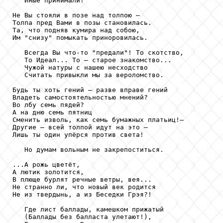
   Иные принимали!

Не Вы стояли в позе над толпою —

Толпа пред Вами в позы становилась.

Та, что подняв кумира над собою,

Им "снизу" помыкать приноровилась.

   Всегда Вы что-то "предали"! То скотство,

   То Идеал... То — старое знакомство...

   Чужой натуры с нашею несходство

   Считать привыкли мы за вероломство.

Будь ты хоть гений — разве вправе гений

Владеть самостоятельностью мнений?

Во лбу семь пядей?

А на дню семь пятниц

Сменить изволь, как семь бумажных платьиц!—

Другие — всей толпой идут на это —

Лишь ты один упёрся против света!

   Но думам вольным не закрепоститься.

...А рожь цветёт,

А лютик золотится,

В плюще бурлят речные ветры, вея...

Не странно ли, что новый век родится

Не из твердынь, а из Беседки Грэя?!

   Где лист баллады, камешком прижатый

   (Баллады без балласта улетают!),
