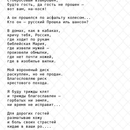
Стоеросовый взъерошен, 

будто гость, да гость не прошен – 

вот вам, на-кося! 

А он прошелся по асфальту колесом... 

Кто он – русский Прошка иль шансон? 

В домах, как в кабаках, 

кричу тебя, Россия, 

где ходит по рукам 

библейская Мария, 

где извели мужей – 

произвели обмылки, 

где нет почти ножей, 

где в изобилье вилки. 

Мой вороненый диск 

раскуплен, но не продан. 

Благословляю риск 

крестового похода. 

Я буду трижды клят 

и трижды благославлен – 

горбатых ни земля, 

ни время не исправит... 

Для дорогих гостей 

разматываю кожу 

и боль своих страстей 

кидаю в ваши ро.... 