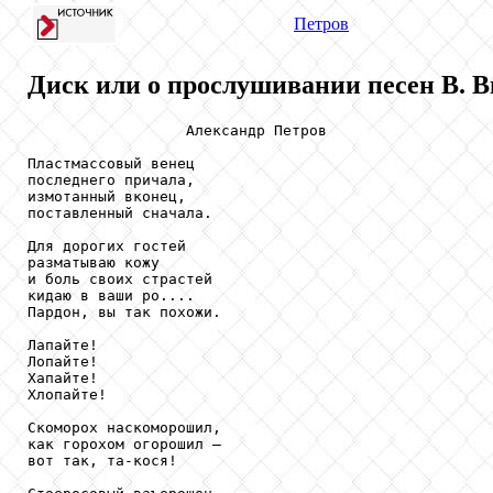
Петров
Диск или о прослушивании песен В. 
                  Александр Петров

Пластмассовый венец 

последнего причала, 

измотанный вконец, 

поставленный сначала. 

Для дорогих гостей 

разматываю кожу 

и боль своих страстей 

кидаю в ваши ро.... 

Пардон, вы так похожи. 

Лапайте! 

Лопайте! 

Хапайте! 

Хлопайте! 

Скоморох наскоморошил, 

как горохом огорошил – 

вот так, та-кося! 
