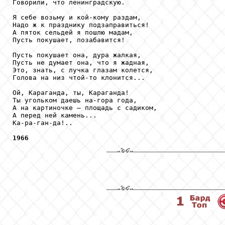
Говорили, что ленинградскую. 

Я себе возьму и кой-кому раздам, 

Надо ж к празднику подзаправиться! 

А пяток сельдей я пошлю мадам, 

Пусть покушает, позабавится! 

Пусть покушает она, дура жалкая, 

Пусть не думает она, что я жадная, 

Это, знать, с лучка глазам колется, 

Голова на низ чтой-то клонится... 

Ой, Караганда, ты, Караганда! 

Ты угольком даешь на-гора года, 

А на картиночке — площадь с садиком, 

А перед ней камень... 

Ка-ра-ган-да!.. 

1966