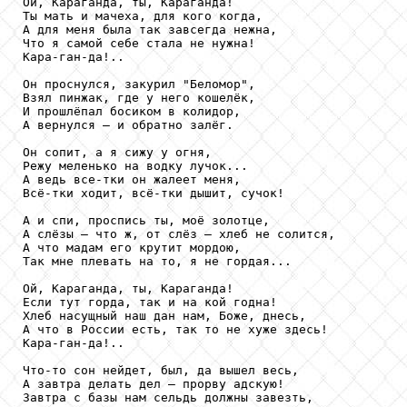
Ой, Караганда, ты, Караганда! 

Ты мать и мачеха, для кого когда, 

А для меня была так завсегда нежна, 

Что я самой себе стала не нужна! 

Кара-ган-да!.. 

Он проснулся, закурил "Беломор", 

Взял пинжак, где у него кошелёк, 

И прошлёпал босиком в колидор, 

А вернулся — и обратно залёг. 

Он сопит, а я сижу у огня, 

Режу меленько на водку лучок... 

А ведь все-тки он жалеет меня, 

Всё-тки ходит, всё-тки дышит, сучок! 

А и спи, проспись ты, моё золотце, 

А слёзы — что ж, от слёз — хлеб не солится, 

А что мадам его крутит мордою, 

Так мне плевать на то, я не гордая... 

Ой, Караганда, ты, Караганда! 

Если тут горда, так и на кой годна! 

Хлеб насущный наш дан нам, Боже, днесь, 

А что в России есть, так то не хуже здесь! 

Кара-ган-да!.. 

Что-то сон нейдет, был, да вышел весь, 

А завтра делать дел — прорву адскую! 

Завтра с базы нам сельдь должны завезть, 
