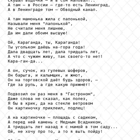
Скушал водочки — и в сон наповал!.. 

А там — в России — где-то есть Ленинград, 

А в Ленинграде том — Обводный канал. 

А там мамонька жила с папонькой, 

Называли меня "лапонькой", 

Не считали меня лишнею, 

Да им дали обоим высшую! 

Ой, Караганда, ты, Караганда! 

Ты угольком даёшь на-гора года! 

Дала двадцать лет, дала тридцать лет, 

А что с чужим живу, так своего-то нет! 

Кара-ган-да... 

А он, сучок, из гулевых шоферов, 

Он барыга, и калымщик, и жмот, 

Он на торговской даёт будь здоров, — 

Где за рупь, а где какую прижмёт! 

Подвозил он раз меня в "Гастроном", 

Даже слова не сказал, как полез, 

Я бы в крик, да на стекле ветровом 

Он картиночку приклеил, подлец! 

А на картиночке — площадь с садиком, 

А перед ней камень с Медным Всадником, 

А тридцать лет назад я с мамой в том саду... 

Ой, не хочу про то, а то я выть пойду! 
