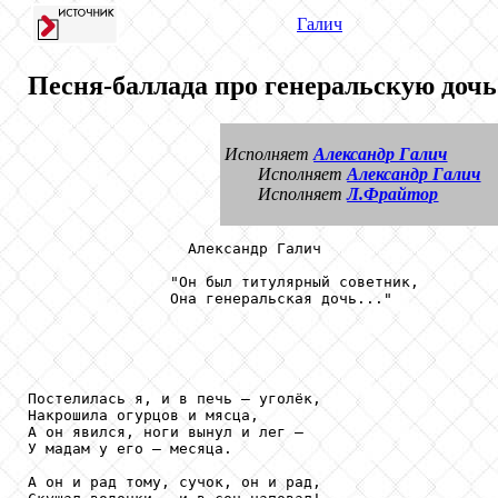
Галич
Песня-баллада про генеральскую дочь
Исполняет
Александр Галич
Исполняет
Александр Галич
Исполняет
Л.Фрайтор
                  Александр Галич

                "Он был титулярный советник,

                Она генеральская дочь..."

Постелилась я, и в печь — уголёк, 

Накрошила огурцов и мясца, 

А он явился, ноги вынул и лег — 

У мадам у его — месяца. 

А он и рад тому, сучок, он и рад, 
