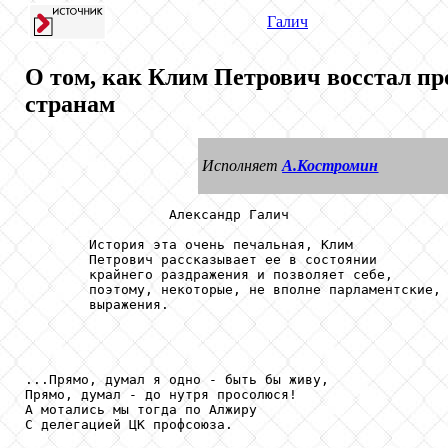
Галич
О том, как Клим Петрович восстал п
странам
Исполняет
А.Костромин
                  Александр Галич

        История эта очень печальная, Клим

        Петрович рассказывает ее в состоянии

        крайнего раздражения и позволяет себе,

        поэтому, некоторые, не вполне парламентские,

        выражения.

...Прямо, думал я одно - быть бы живу,

Прямо, думал - до нутря просолюся!

А мотались мы тогда по Алжиру

С делегацией ЦК профсоюза.
