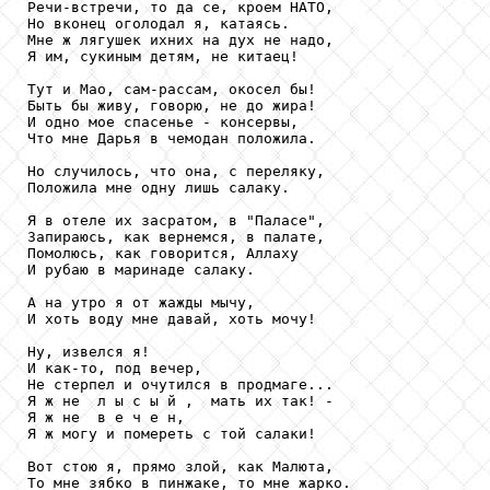
Речи-встречи, то да се, кроем НАТО,

Но вконец оголодал я, катаясь.

Мне ж лягушек ихних на дух не надо,

Я им, сукиным детям, не китаец!

Тут и Мао, сам-рассам, окосел бы!

Быть бы живу, говорю, не до жира!

И одно мое спасенье - консервы,

Что мне Дарья в чемодан положила.

Но случилось, что она, с переляку,

Положила мне одну лишь салаку.

Я в отеле их засратом, в "Паласе",

Запираюсь, как вернемся, в палате,

Помолюсь, как говорится, Аллаху

И рубаю в маринаде салаку.

А на утро я от жажды мычу,

И хоть воду мне давай, хоть мочу!

Ну, извелся я!

И как-то, под вечер,

Не стерпел и очутился в продмаге...

Я ж не  л ы с ы й ,  мать их так! -

Я ж не  в е ч е н,

Я ж могу и помереть с той салаки!

Вот стою я, прямо злой, как Малюта,

То мне зябко в пинжаке, то мне жарко.
