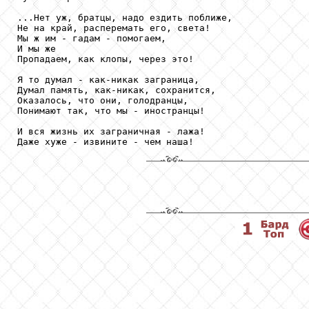
...Нет уж, братцы, надо ездить поближе,

Не на край, расперемать его, света!

Мы ж им - гадам - помогаем,

И мы же

Пропадаем, как клопы, через это!

Я то думал - как-никак заграница,

Думал память, как-никак, сохранится,

Оказалось, что они, голодранцы,

Понимают так, что мы - иностранцы!

И вся жизнь их заграничная - лажа!

Даже хуже - извините - чем наша!