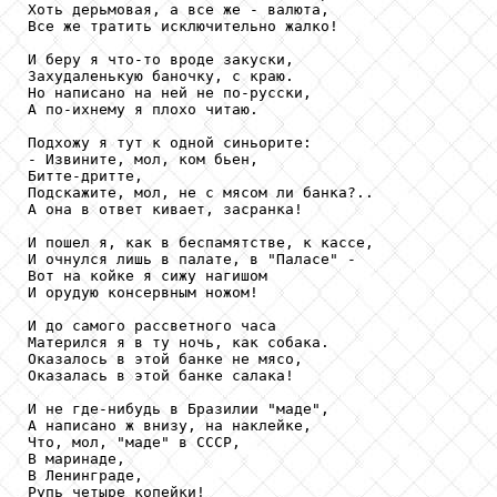
Хоть дерьмовая, а все же - валюта,

Все же тратить исключительно жалко!

И беру я что-то вроде закуски,

Захудаленькую баночку, с краю.

Но написано на ней не по-русски,

А по-ихнему я плохо читаю.

Подхожу я тут к одной синьорите:

- Извините, мол, ком бьен,

Битте-дритте,

Подскажите, мол, не с мясом ли банка?..

А она в ответ кивает, засранка!

И пошел я, как в беспамятстве, к кассе,

И очнулся лишь в палате, в "Паласе" -

Вот на койке я сижу нагишом

И орудую консервным ножом!

И до самого рассветного часа

Матерился я в ту ночь, как собака.

Оказалось в этой банке не мясо,

Оказалась в этой банке салака!

И не где-нибудь в Бразилии "маде",

А написано ж внизу, на наклейке,

Что, мол, "маде" в СССР,

В маринаде,

В Ленинграде,

Рупь четыре копейки!
