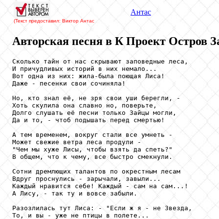
Антас
(Текст предоставил: Виктор Антас
Авторская песня в К Проект Остров З
Сколько тайн от нас скрывают заповедные леса,

И причудливых историй в них немало...                
Вот одна из них: жила-была поющая Лиса!

Даже - песенки свои сочиняла!

Но, кто знал её, не зря свои уши берегли, -

Хоть скулила она славно но, поверьте,

Долго слушать её песни только Зайцы могли,

Да и то, - чтоб подышать перед смертью!

А тем временем, вокруг стали все умнеть -   

Может свежие ветра леса продули -                    
"Чем мы хуже Лисы, чтобы взять да спеть?"

В общем, что к чему, все быстро смекнули.

Сотни дремлющих талантов по окрестным лесам

Вдруг проснулись - зарычали, завыли...

Каждый нравится себе! Каждый - сам на сам...!

А Лису, - так ту и вовсе забыли.

Разозлилась тут Лиса: - "Если ж я - не Звезда,

То, и вы - уже не птицы в полете...
