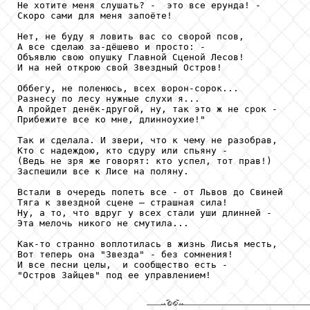
Не хотите меня слушать? -  это все ерунда! -

Скоро сами для меня запоёте!

Нет, не буду я ловить вас со сворой псов,

А все сделаю за-дёшево и просто: -

Объявлю свою опушку Главной Сценой Лесов!

И на ней открою свой Звездный Остров!

Оббегу, не поленюсь, всех ворон-сорок...

Разнесу по лесу нужные слухи я...

А пройдет денёк-другой, ну, так это ж не срок -

Прибежите все ко мне, длинноухие!"

Так и сделала. И звери, что к чему не разобрав,

Кто с надеждою, кто сдуру или спьяну -

(Ведь не зря же говорят: кто успел, тот прав!)       
Заспешили все к Лисе на поляну.

Встали в очередь попеть все - от Львов до Свиней

Тяга к звездной сцене — страшная сила!               
Ну, а то, что вдруг у всех стали уши длинней -

Эта мелочь никого не смутила...

Как-то странно воплотилась в жизнь Лисья месть,

Вот теперь она "Звезда" - без сомнения!

И все песни целы,  и сообщество есть -

"Остров Зайцев" под ее управлением!
