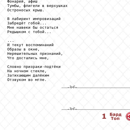
Фонарей, афиш

Тумбы, флигели в верхушках

Остроносых крыш.

В лабиринт импровизаций

Забредёт гобой...

Мне навеки бы остаться

Рядышком с тобой...

...

И текут воспоминаний

Образы в окне,

Нерешительных признаний,

Что достались мне,

Словно призраки-подтёки

На ночном стекле,

Затихающим далёким
