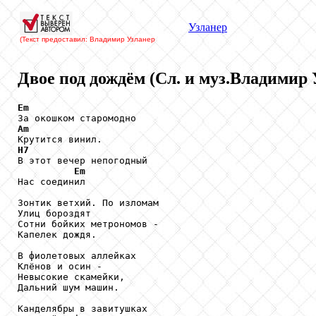
Узланер
(Текст предоставил: Владимир Узланер
Двое под дождём (Сл. и муз.Владимир 
Em
Am
H7

В этот вечер непогодный

Em
Нас соединил

Зонтик ветхий. По изломам

Улиц бороздят

Сотни бойких метрономов -

Капелек дождя.

В фиолетовых аллейках

Клёнов и осин -

Невысокие скамейки,

Дальний шум машин.

Канделябры в завитушках
