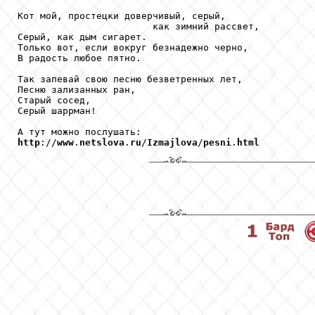
Кот мой, простецки доверчивый, серый,

                        как зимний рассвет,

Серый, как дым сигарет.

Только вот, если вокруг безнадежно черно,

В радость любое пятно.

Так запевай свою песню безветренных лет,

Песню зализанных ран,

Старый сосед,

Серый шаррман!

http
://
www
.
netslova
.
ru
/
Izmajlova
/
pesni
.
html