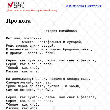
Измайлова
Виктория
(Текст предоставил: Виктория Измайлова
)
Про кота
                  Виктория Измайлова

Кот мой, поклонник

        очисток картофельных и сухарей,

Родственник диких зверей,

В нищенском прошлом - помоек бродячий певец,

В драках - азартный боец,

Серый, как сумерки, серый, как снег в феврале,

Серый, как в печке зола,

Тёплый, как хлеб,

Мягкий, как мгла.

На апельсинную дольку похожего кенара съев,

Самодовольный, как лев,

Яркие перья по ветру пустил - и забыл,

Сам же остался, как был,

Серым, как сумерки, серым, как снег в феврале,

Серым, как в печке зола,

Тёплым, как хлеб,

Мягким, как мгла.
