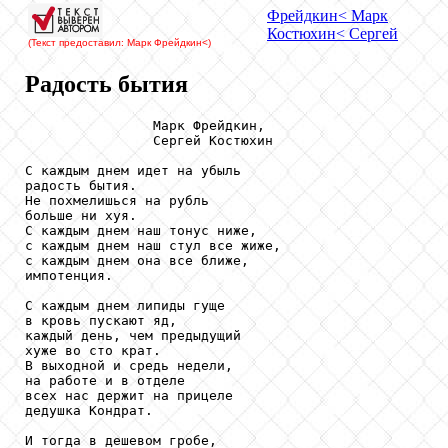
Фрейдкин
< Марк
Костюхин
< Сергей
(Текст предоставил: Марк Фрейдкин
<)
Радость бытия
                Марк Фрейдкин,

                Сергей Костюхин

С каждым днем идет на убыль

радость бытия.

Не похмелишься на рубль

больше ни хуя.

С каждым днем наш тонус ниже,

с каждым днем наш стул все жиже,

с каждым днем она все ближе,

импотенция.

С каждым днем липиды гуще

в кровь пускают яд,

каждый день, чем предыдущий

хуже во сто крат.

В выходной и средь недели,

на работе и в отделе

всех нас держит на прицеле

дедушка Кондрат.

И тогда в дешевом гробе,
