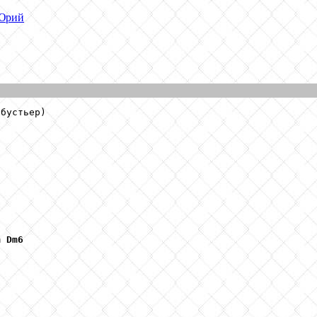
рий
бустьер)

m
Dm6