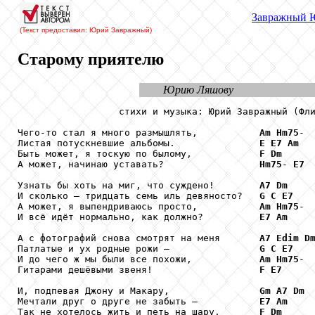
Завражный
Ю
(Текст предоставил: Юрий Завражный
)
Старому приятелю
Юрию Ляшову
                  стихи и музыка: Юрий Завражный (Фли
Чего-то стал я много размышлять,           
Am
Hm75
-

Листая потускневшие альбомы.               
E
E7
Am
Быть может, я тоскую по былому,            
F
Dm
А может, начинаю уставать?                 
Hm75
- 
E7
Узнать бы хоть на миг, что суждено!        
A7
Dm
И сколько – тридцать семь иль девяносто?   
G
C
E7
А может, я выпендриваюсь просто,           
Am
Hm75
-

И всё идёт нормально, как должно?          
E7
Am
А с фотографий снова смотрят на меня       
A7
Edim
D
Патлатые и ух родные рожи –                
G
C
E7
И до чего ж мы были все похожи,            
Am
Hm75
-

Гитарами дешёвыми звеня!                   
F
E7
И, подпевая Джону и Макару,                
Gm
A7
Dm
Мечтали друг о друге не забыть –           
E7
Am
Так не хотелось жить и петь на шару,       
F
Dm