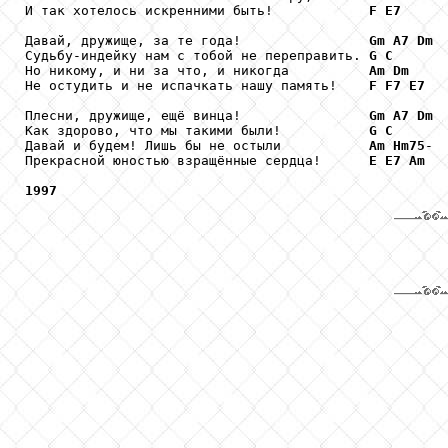
И так хотелось искренними быть!            
F
E7
Давай, дружище, за те года!                
Gm
A7
Dm
Судьбу-индейку нам с тобой не переправить. 
G
C
Но никому, и ни за что, и никогда          
Am
Dm
Не остудить и не испачкать нашу память!    
F
F7
E7
Плесни, дружище, ещё винца!                
Gm
A7
Dm
Как здорово, что мы такими были!           
G
C
Давай и будем! Лишь бы не остыли           
Am
Hm75
-

Прекрасной юностью взращённые сердца!      
E
E7
Am
1997