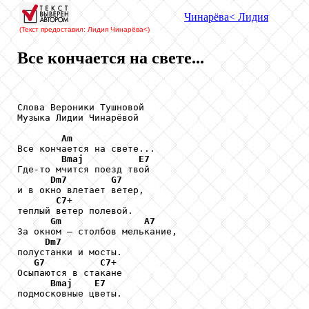
Чинарёва
< Лидия
(Текст предоставил: Лидия Чинарёва
<)
Все кончается на свете...
Слова Вероники Тушновой

Музыка Лидии Чинарёвой               

Am
Все кончается на свете... 

Bmaj
E7
Где-то мчится поезд твой 

Dm7
G7
и в окно влетает ветер, 

C7
+

теплый ветер полевой. 

Gm
A7
За окном – столбов мелькание, 

Dm7
полустанки и мосты. 

G7
C7
+

Осыпаются в стакане 

Bmaj
E7
подмосковные цветы. 
