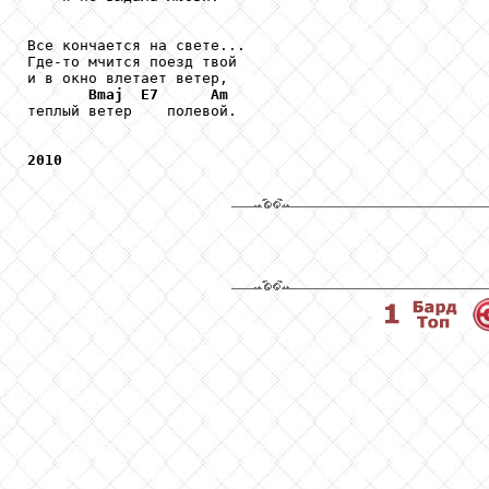
Все кончается на свете... 

Где-то мчится поезд твой 

и в окно влетает ветер, 

Bmaj
E7
Am
теплый ветер    полевой. 

2010