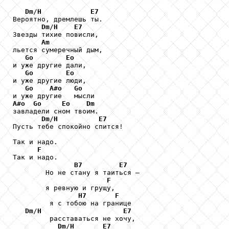
Dm
/
H
E7
Вероятно, дремлешь ты. 

Dm
/
H
E7
Звезды тихие повисли, 

Am
льется сумеречный дым, 

Go
Eo
и уже другие дали, 

Go
Eo
и уже другие люди, 

Go
A#o
Go
A#o
Go
Eo
Dm
завладели сном твоим. 

Dm
/
H
E7
Пусть тебе спокойно спится! 

Так и надо. 

F
Так и надо. 

B7
E7
        Но не стану я таиться – 

F
        я ревную и грущу, 

H7
F
         я с тобою на границе 

Dm
/
H
E7
         расставаться не хочу, 

Dm
/
H
E7