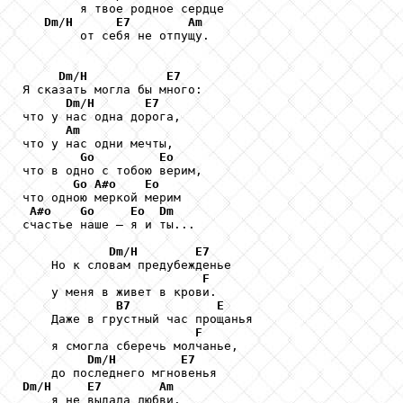
        я твое родное сердце 

Dm
/
H
E7
Am
        от себя не отпущу. 

Dm
/
H
E7
Я сказать могла бы много: 

Dm
/
H
E7
что у нас одна дорога, 

Am
что у нас одни мечты, 

Go
Eo
что в одно с тобою верим, 

Go
A#o
Eo
что одною меркой мерим 

A#o
Go
Eo
Dm
счастье наше – я и ты... 

Dm
/
H
E7
    Но к словам предубежденье 

F
    у меня в живет в крови. 

B7
E
    Даже в грустный час прощанья 

F
    я смогла сберечь молчанье, 

Dm
/
H
E7
Dm
/
H
E7
Am
    я не выдала любви. 
